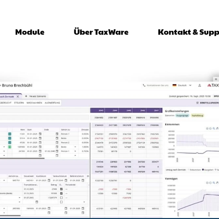
Direkt
zum
on right (Tax Ware)
Module
Über TaxWare
Kontakt & Supp
Inhalt