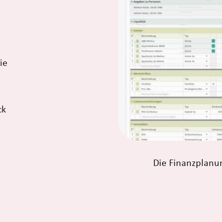
ie
ck
Die Finanzplanu