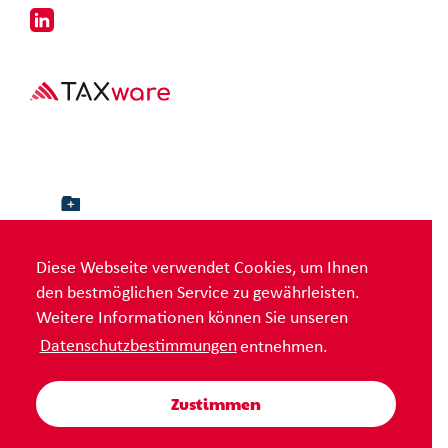
Diese Webseite verwendet Cookies, um Ihnen
den bestmöglichen Service zu gewährleisten.
Weitere Informationen können Sie unseren
Datenschutzbestimmungen
entnehmen.
© TaxWare AG |
Impressum
|
AGB
|
Datenschutz
|
Sitemap
Zustimmen