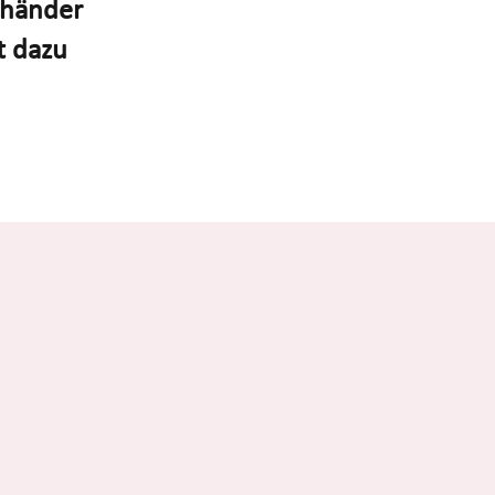
uhänder
t dazu