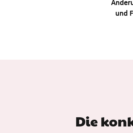
Änderu
und F
Die kon