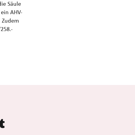
die Säule
 ein AHV-
n. Zudem
258.-
t