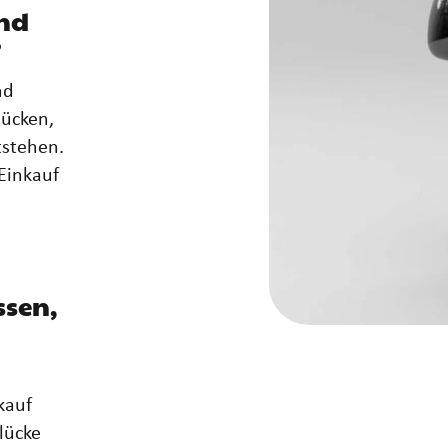
ind
?
nd
lücken,
tstehen.
Einkauf
ssen,
kauf
slücke