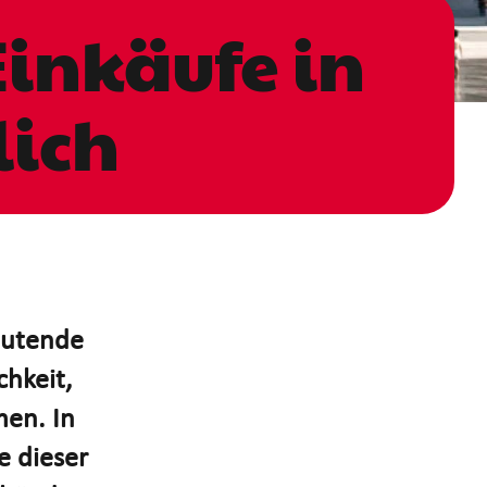
Einkäufe in
lich
eutende
chkeit,
men. In
e dieser